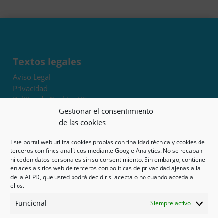
Textos legales
Aviso Legal
Privacidad
Política de Cookies UE
Términos y condiciones
Gestionar el consentimiento
Exoneración de responsabilidad
de las cookies
Este portal web utiliza cookies propias con finalidad técnica y cookies de
Mapa del sitio
terceros con fines analíticos mediante Google Analytics. No se recaban
ni ceden datos personales sin su consentimiento. Sin embargo, contiene
Mi cuenta
enlaces a sitios web de terceros con políticas de privacidad ajenas a la
Tienda
de la AEPD, que usted podrá decidir si acepta o no cuando acceda a
Psicología en Murcia
ellos.
Bonos
Funcional
Siempre activo
Guías