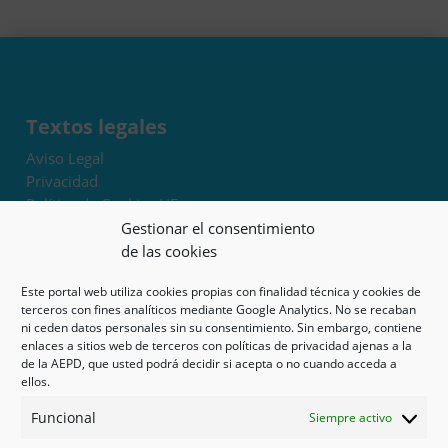
Textos legales
Aviso Legal
Privacidad
Política de Cookies UE
Términos y condiciones
Gestionar el consentimiento
Exoneración de responsabilidad
de las cookies
Este portal web utiliza cookies propias con finalidad técnica y cookies de
Mapa del sitio
terceros con fines analíticos mediante Google Analytics. No se recaban
ni ceden datos personales sin su consentimiento. Sin embargo, contiene
Mi cuenta
enlaces a sitios web de terceros con políticas de privacidad ajenas a la
Tienda
de la AEPD, que usted podrá decidir si acepta o no cuando acceda a
Psicología en Murcia
ellos.
Bonos
Funcional
Siempre activo
Guías