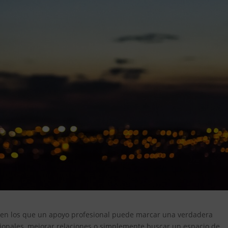
 en los que un apoyo profesional puede marcar una verdadera
cionales, mejorar relaciones o simplemente buscar un espacio de