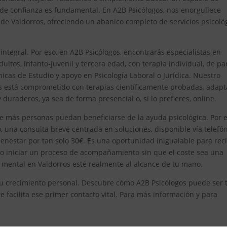
 de confianza es fundamental. En A2B Psicólogos, nos enorgullece
e Valdorros, ofreciendo un abanico completo de servicios psicoló
egral. Por eso, en A2B Psicólogos, encontrarás especialistas en
ultos, infanto-juvenil y tercera edad, con terapia individual, de pa
icas de Estudio y apoyo en Psicología Laboral o Jurídica. Nuestro
os está comprometido con terapias científicamente probadas, adap
duraderos, ya sea de forma presencial o, si lo prefieres, online.
e más personas puedan beneficiarse de la ayuda psicológica. Por el
 una consulta breve centrada en soluciones, disponible vía telefón
enestar por tan solo 30€. Es una oportunidad inigualable para reci
 o iniciar un proceso de acompañamiento sin que el coste sea una
 mental en Valdorros esté realmente al alcance de tu mano.
n tu crecimiento personal. Descubre cómo A2B Psicólogos puede ser 
e facilita ese primer contacto vital. Para más información y para