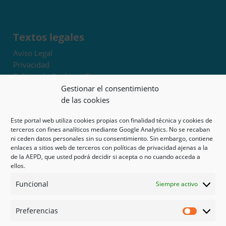
Textos legales
Aviso Legal
Privacidad
Política de Cookies UE
Términos y condiciones
Gestionar el consentimiento
Exoneración de responsabilidad
de las cookies
Este portal web utiliza cookies propias con finalidad técnica y cookies de
Mapa del sitio
terceros con fines analíticos mediante Google Analytics. No se recaban
ni ceden datos personales sin su consentimiento. Sin embargo, contiene
Mi cuenta
enlaces a sitios web de terceros con políticas de privacidad ajenas a la
Tienda
de la AEPD, que usted podrá decidir si acepta o no cuando acceda a
Psicología en Murcia
ellos.
Bonos
Funcional
Siempre activo
Guías
Preferencias
Redes sociales
Preferen