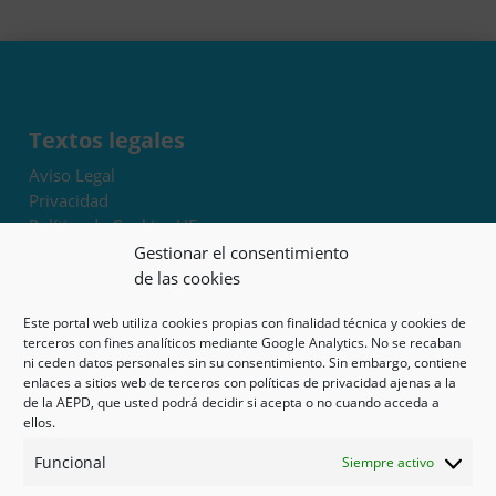
Textos legales
Aviso Legal
Privacidad
Política de Cookies UE
Términos y condiciones
Gestionar el consentimiento
Exoneración de responsabilidad
de las cookies
Este portal web utiliza cookies propias con finalidad técnica y cookies de
Mapa del sitio
terceros con fines analíticos mediante Google Analytics. No se recaban
ni ceden datos personales sin su consentimiento. Sin embargo, contiene
Mi cuenta
enlaces a sitios web de terceros con políticas de privacidad ajenas a la
Tienda
de la AEPD, que usted podrá decidir si acepta o no cuando acceda a
Psicología en Murcia
ellos.
Bonos
Funcional
Siempre activo
Guías