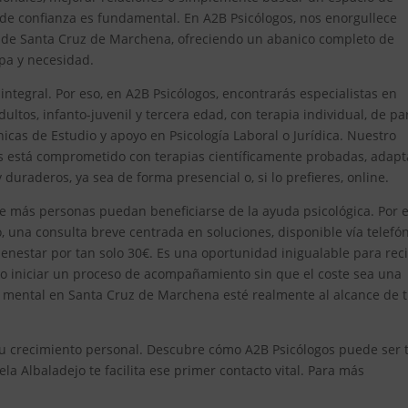
 de confianza es fundamental. En A2B Psicólogos, nos enorgullece
de Santa Cruz de Marchena, ofreciendo un abanico completo de
apa y necesidad.
egral. Por eso, en A2B Psicólogos, encontrarás especialistas en
ultos, infanto-juvenil y tercera edad, con terapia individual, de pa
icas de Estudio y apoyo en Psicología Laboral o Jurídica. Nuestro
os está comprometido con terapias científicamente probadas, adap
duraderos, ya sea de forma presencial o, si lo prefieres, online.
e más personas puedan beneficiarse de la ayuda psicológica. Por el
 una consulta breve centrada en soluciones, disponible vía telefón
enestar por tan solo 30€. Es una oportunidad inigualable para reci
 o iniciar un proceso de acompañamiento sin que el coste sea una
 mental en Santa Cruz de Marchena esté realmente al alcance de 
n tu crecimiento personal. Descubre cómo A2B Psicólogos puede ser 
 Albaladejo te facilita ese primer contacto vital. Para más