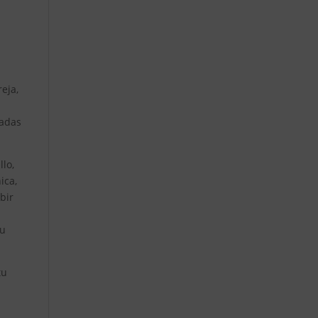
reja,
tadas
lo,
ica,
bir
tu
tu