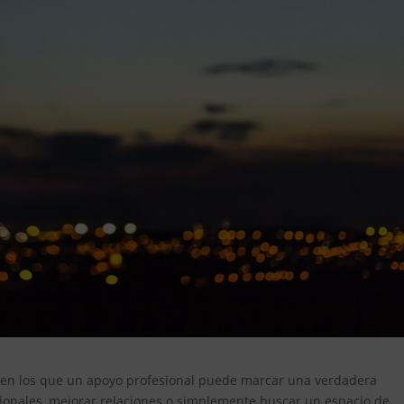
 en los que un apoyo profesional puede marcar una verdadera
cionales, mejorar relaciones o simplemente buscar un espacio de