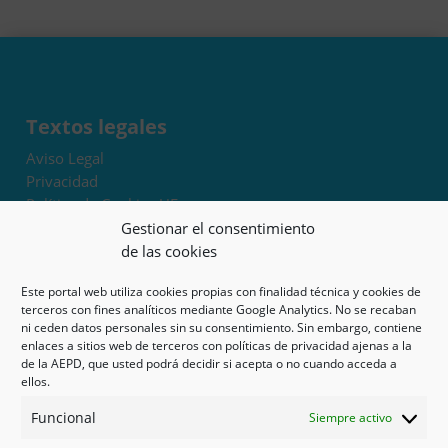
Textos legales
Aviso Legal
Privacidad
Política de Cookies UE
Términos y condiciones
Gestionar el consentimiento
Exoneración de responsabilidad
de las cookies
Este portal web utiliza cookies propias con finalidad técnica y cookies de
Mapa del sitio
terceros con fines analíticos mediante Google Analytics. No se recaban
ni ceden datos personales sin su consentimiento. Sin embargo, contiene
Mi cuenta
enlaces a sitios web de terceros con políticas de privacidad ajenas a la
Tienda
de la AEPD, que usted podrá decidir si acepta o no cuando acceda a
Psicología en Murcia
ellos.
Bonos
Funcional
Siempre activo
Guías