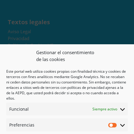
Textos legales
Aviso Legal
Privacidad
Política de Cookies UE
Términos y condiciones
Gestionar el consentimiento
Exoneración de responsabilidad
de las cookies
Este portal web utiliza cookies propias con finalidad técnica y cookies de
Mapa del sitio
terceros con fines analíticos mediante Google Analytics. No se recaban
ni ceden datos personales sin su consentimiento. Sin embargo, contiene
Mi cuenta
enlaces a sitios web de terceros con políticas de privacidad ajenas a la
Tienda
de la AEPD, que usted podrá decidir si acepta o no cuando acceda a
Psicología en Murcia
ellos.
Bonos
Funcional
Siempre activo
Guías
Preferencias
Redes sociales
Preferen