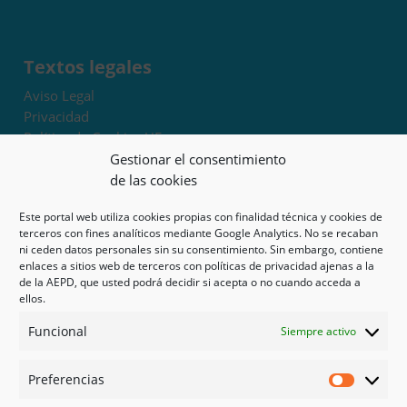
Textos legales
Aviso Legal
Privacidad
Política de Cookies UE
Términos y condiciones
Gestionar el consentimiento
Exoneración de responsabilidad
de las cookies
Este portal web utiliza cookies propias con finalidad técnica y cookies de
Mapa del sitio
terceros con fines analíticos mediante Google Analytics. No se recaban
ni ceden datos personales sin su consentimiento. Sin embargo, contiene
Mi cuenta
enlaces a sitios web de terceros con políticas de privacidad ajenas a la
Tienda
de la AEPD, que usted podrá decidir si acepta o no cuando acceda a
Psicología en Murcia
ellos.
Bonos
Funcional
Siempre activo
Guías
Preferencias
Redes sociales
Preferen