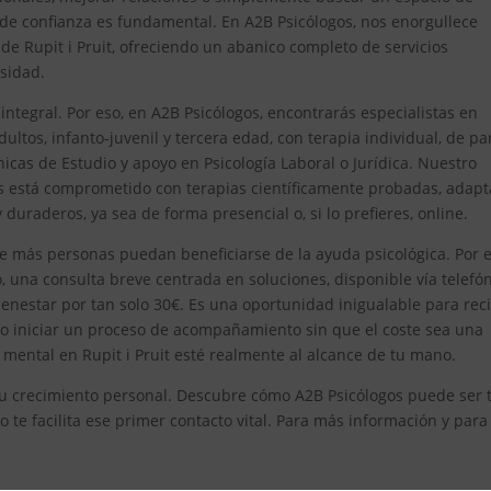
 de confianza es fundamental. En A2B Psicólogos, nos enorgullece
 Rupit i Pruit, ofreciendo un abanico completo de servicios
sidad.
egral. Por eso, en A2B Psicólogos, encontrarás especialistas en
ultos, infanto-juvenil y tercera edad, con terapia individual, de pa
icas de Estudio y apoyo en Psicología Laboral o Jurídica. Nuestro
os está comprometido con terapias científicamente probadas, adap
duraderos, ya sea de forma presencial o, si lo prefieres, online.
e más personas puedan beneficiarse de la ayuda psicológica. Por el
 una consulta breve centrada en soluciones, disponible vía telefón
enestar por tan solo 30€. Es una oportunidad inigualable para reci
 o iniciar un proceso de acompañamiento sin que el coste sea una
mental en Rupit i Pruit esté realmente al alcance de tu mano.
n tu crecimiento personal. Descubre cómo A2B Psicólogos puede ser 
o te facilita ese primer contacto vital. Para más información y para