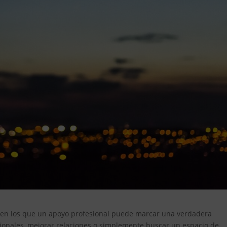
 en los que un apoyo profesional puede marcar una verdadera
cionales, mejorar relaciones o simplemente buscar un espacio de