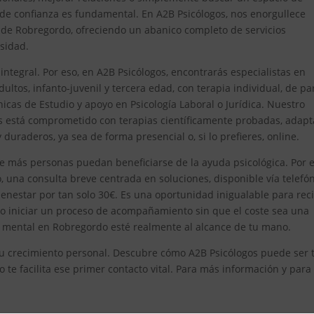
 de confianza es fundamental. En A2B Psicólogos, nos enorgullece
de Robregordo, ofreciendo un abanico completo de servicios
sidad.
egral. Por eso, en A2B Psicólogos, encontrarás especialistas en
ultos, infanto-juvenil y tercera edad, con terapia individual, de pa
icas de Estudio y apoyo en Psicología Laboral o Jurídica. Nuestro
os está comprometido con terapias científicamente probadas, adap
duraderos, ya sea de forma presencial o, si lo prefieres, online.
e más personas puedan beneficiarse de la ayuda psicológica. Por el
 una consulta breve centrada en soluciones, disponible vía telefón
enestar por tan solo 30€. Es una oportunidad inigualable para reci
 o iniciar un proceso de acompañamiento sin que el coste sea una
 mental en Robregordo esté realmente al alcance de tu mano.
n tu crecimiento personal. Descubre cómo A2B Psicólogos puede ser 
te facilita ese primer contacto vital. Para más información y para