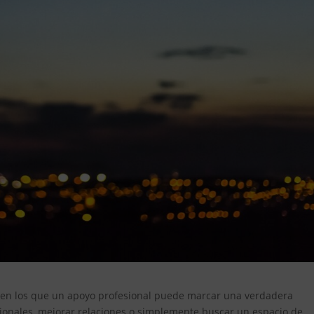
 en los que un apoyo profesional puede marcar una verdadera
cionales, mejorar relaciones o simplemente buscar un espacio de