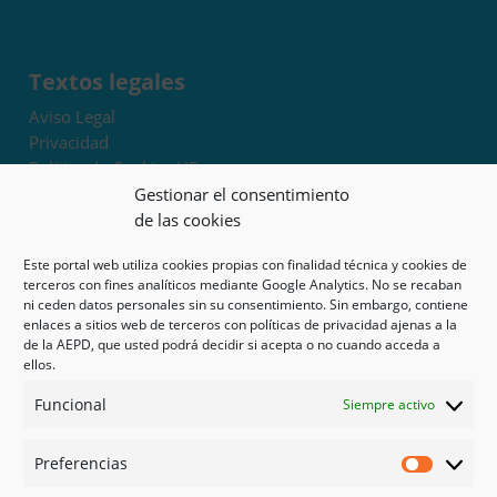
Textos legales
Aviso Legal
Privacidad
Política de Cookies UE
Términos y condiciones
Gestionar el consentimiento
Exoneración de responsabilidad
de las cookies
Este portal web utiliza cookies propias con finalidad técnica y cookies de
Mapa del sitio
terceros con fines analíticos mediante Google Analytics. No se recaban
ni ceden datos personales sin su consentimiento. Sin embargo, contiene
Mi cuenta
enlaces a sitios web de terceros con políticas de privacidad ajenas a la
Tienda
de la AEPD, que usted podrá decidir si acepta o no cuando acceda a
Psicología en Murcia
ellos.
Bonos
Funcional
Siempre activo
Guías
Preferencias
Redes sociales
Preferen