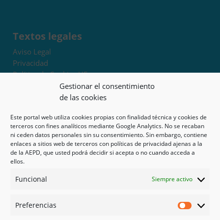
Textos legales
Aviso Legal
Privacidad
Política de Cookies UE
Términos y condiciones
Gestionar el consentimiento
Exoneración de responsabilidad
de las cookies
Este portal web utiliza cookies propias con finalidad técnica y cookies de
Mapa del sitio
terceros con fines analíticos mediante Google Analytics. No se recaban
ni ceden datos personales sin su consentimiento. Sin embargo, contiene
Mi cuenta
enlaces a sitios web de terceros con políticas de privacidad ajenas a la
Tienda
de la AEPD, que usted podrá decidir si acepta o no cuando acceda a
Psicología en Murcia
ellos.
Bonos
Funcional
Siempre activo
Guías
Preferencias
Redes sociales
Preferen