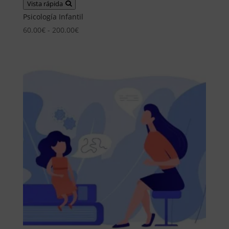
Vista rápida
Psicología Infantil
Rango
60.00
€
-
200.00
€
de
precios:
desde
60.00€
hasta
200.00€