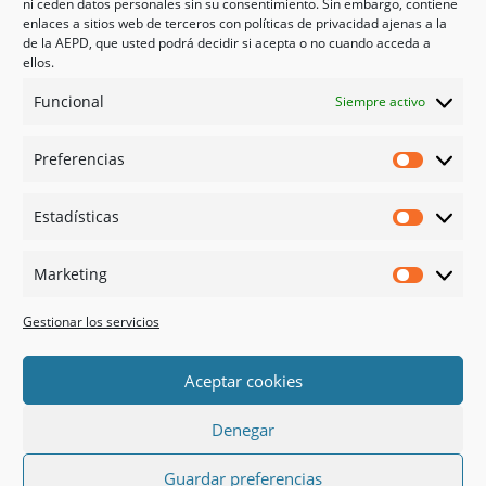
ni ceden datos personales sin su consentimiento. Sin embargo, contiene
Mi cuenta
enlaces a sitios web de terceros con políticas de privacidad ajenas a la
Tienda
de la AEPD, que usted podrá decidir si acepta o no cuando acceda a
Psicología en Murcia
ellos.
Bonos
Funcional
Siempre activo
Guías
Preferencias
Redes sociales
Preferen
Facebook
Estadísticas
Instagram
Estadíst
Doctoralia
Marketing
Linked in
Marketi
X
Gestionar los servicios
Pago 100% Seguro
Aceptar cookies
Denegar
Guardar preferencias