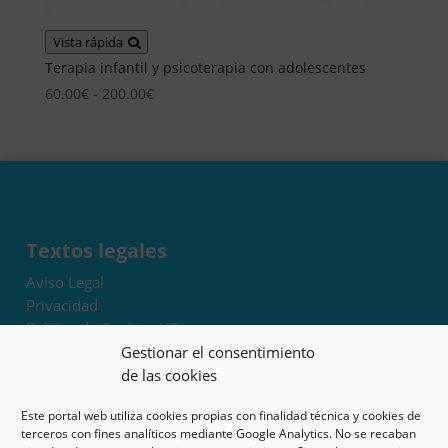
Vista rápida
Terapia infantil y psicoterapia con adolescentes
Rango
60.00
€
-
200.00
€
de
precios:
desde
60.00€
hasta
200.00€
Textos legales
Aviso Legal
Privacidad
Política de Cookies UE
Términos y condiciones
Gestionar el consentimiento
Exoneración de responsabilidad
de las cookies
Este portal web utiliza cookies propias con finalidad técnica y cookies de
Mapa del sitio
terceros con fines analíticos mediante Google Analytics. No se recaban