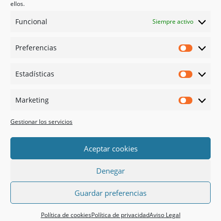
Psicología en Murcia
ellos.
Bonos
Funcional
Siempre activo
Guías
Preferencias
Redes sociales
Preferen
Facebook
Estadísticas
Instagram
Estadíst
Doctoralia
Marketing
Linked in
Marketi
X
Gestionar los servicios
Pago 100% Seguro
Aceptar cookies
Denegar
Guardar preferencias






Política de cookies
Política de privacidad
Aviso Legal
TIENDA
VIDEO
CONTACTO
+ INFO
TEL
WHATSAPP