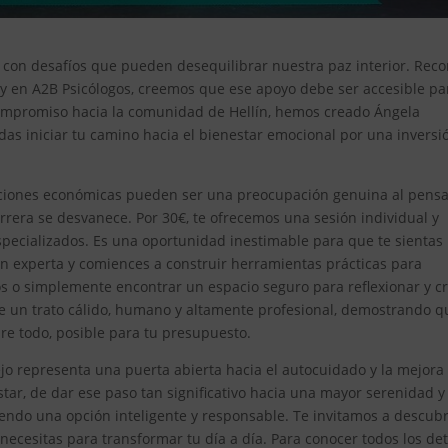
os con desafíos que pueden desequilibrar nuestra paz interior. Rec
, y en A2B Psicólogos, creemos que ese apoyo debe ser accesible pa
 compromiso hacia la comunidad de Hellín, hemos creado Ángela
das iniciar tu camino hacia el bienestar emocional por una inversi
ciones económicas pueden ser una preocupación genuina al pensa
rrera se desvanece. Por 30€, te ofrecemos una sesión individual y
specializados. Es una oportunidad inestimable para que te sientas
n experta y comiences a construir herramientas prácticas para
os o simplemente encontrar un espacio seguro para reflexionar y cr
e un trato cálido, humano y altamente profesional, demostrando q
bre todo, posible para tu presupuesto.
ejo representa una puerta abierta hacia el autocuidado y la mejora
tar, de dar ese paso tan significativo hacia una mayor serenidad y
iendo una opción inteligente y responsable. Te invitamos a descubr
ecesitas para transformar tu día a día. Para conocer todos los det