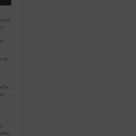
onocer
ra
ón
r en
ecer.
ue
ir
alles