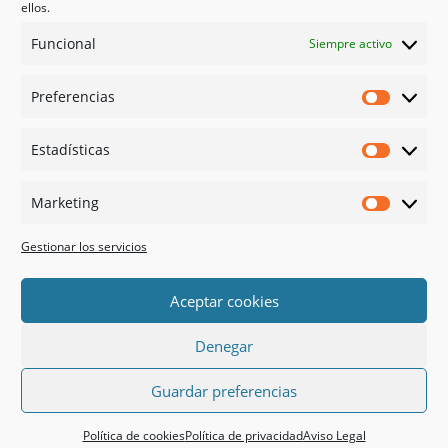
Psicología en Murcia
ellos.
Bonos
Funcional
Siempre activo
Guías
Preferencias
Redes sociales
Preferen
Facebook
Estadísticas
Instagram
Estadíst
Doctoralia
Marketing
Linked in
Marketi
X
Gestionar los servicios
Pago 100% Seguro
Aceptar cookies
Denegar
Guardar preferencias






Política de cookies
Política de privacidad
Aviso Legal
TIENDA
VIDEO
CONTACTO
+ INFO
TEL
WHATSAPP