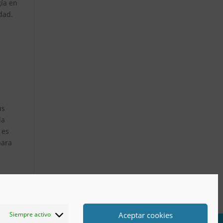
gía en
dad.
us
la
 es
para
Aceptar cookies
Siempre activo