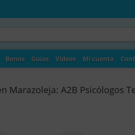
Bonos
Guías
Videos
Mi cuenta
Cont
en Marazoleja: A2B Psicólogos T