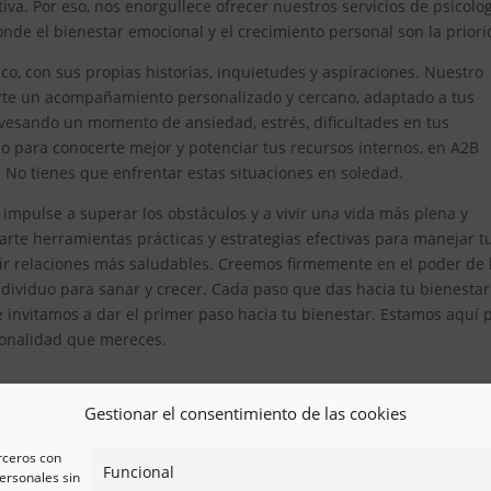
iva. Por eso, nos enorgullece ofrecer nuestros servicios de psicolo
de el bienestar emocional y el crecimiento personal son la priori
, con sus propias historias, inquietudes y aspiraciones. Nuestro
erte un acompañamiento personalizado y cercano, adaptado a tus
avesando un momento de ansiedad, estrés, dificultades en tus
 para conocerte mejor y potenciar tus recursos internos, en A2B
. No tienes que enfrentar estas situaciones en soledad.
impulse a superar los obstáculos y a vivir una vida más plena y
te herramientas prácticas y estrategias efectivas para manejar t
ir relaciones más saludables. Creemos firmemente en el poder de 
ividuo para sanar y crecer. Cada paso que das hacia tu bienestar
e invitamos a dar el primer paso hacia tu bienestar. Estamos aquí 
esionalidad que mereces.
Gestionar el consentimiento de las cookies
erceros con
Funcional
ersonales sin