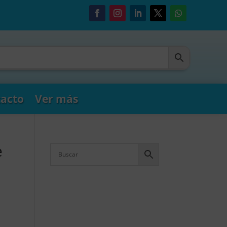
acto
Ver más
e