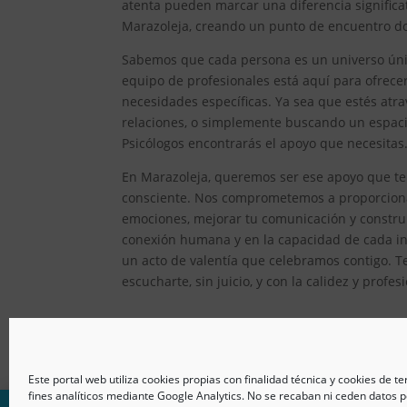
atenta pueden marcar una diferencia significat
Marazoleja, creando un punto de encuentro don
Sabemos que cada persona es un universo único
equipo de profesionales está aquí para ofrec
necesidades específicas. Ya sea que estés atr
relaciones, o simplemente buscando un espacio
Psicólogos encontrarás el apoyo que necesitas
En Marazoleja, queremos ser ese apoyo que te 
consciente. Nos comprometemos a proporcionar
emociones, mejorar tu comunicación y constru
conexión humana y en la capacidad de cada ind
un acto de valentía que celebramos contigo. T
escucharte, sin juicio, y con la calidez y prof
Este portal web utiliza cookies propias con finalidad técnica y cookies de t
fines analíticos mediante Google Analytics. No se recaban ni ceden datos p