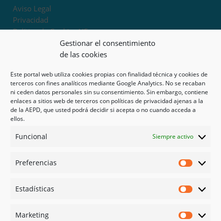
Aviso Legal
Privacidad
Política de Cookies UE
Términos y condiciones
Gestionar el consentimiento
Exoneración de responsabilidad
de las cookies
Este portal web utiliza cookies propias con finalidad técnica y cookies de
Mapa del sitio
terceros con fines analíticos mediante Google Analytics. No se recaban
ni ceden datos personales sin su consentimiento. Sin embargo, contiene
Mi cuenta
enlaces a sitios web de terceros con políticas de privacidad ajenas a la
Tienda
de la AEPD, que usted podrá decidir si acepta o no cuando acceda a
Psicología en Murcia
ellos.
Bonos
Funcional
Siempre activo
Guías
Preferencias
Redes sociales
Preferen
Facebook
Estadísticas
Instagram
Estadíst
Doctoralia
Marketing
Linked in
Marketi