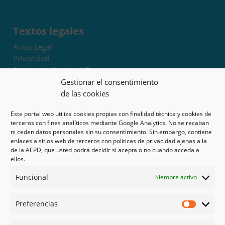
Textos legales
Aviso Legal
Privacidad
Política de Cookies UE
Términos y condiciones
Gestionar el consentimiento
Exoneración de responsabilidad
de las cookies
Este portal web utiliza cookies propias con finalidad técnica y cookies de
Mapa del sitio
terceros con fines analíticos mediante Google Analytics. No se recaban
ni ceden datos personales sin su consentimiento. Sin embargo, contiene
Mi cuenta
enlaces a sitios web de terceros con políticas de privacidad ajenas a la
Tienda
de la AEPD, que usted podrá decidir si acepta o no cuando acceda a
Psicología en Murcia
ellos.
Bonos
Funcional
Siempre activo
Guías
Preferencias
Redes sociales
Preferen
Facebook