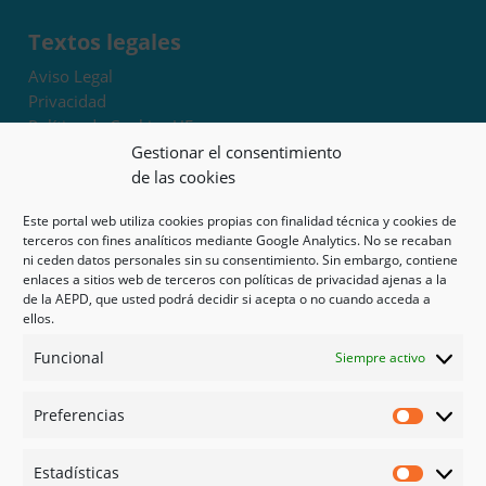
Textos legales
Aviso Legal
Privacidad
Política de Cookies UE
Términos y condiciones
Gestionar el consentimiento
Exoneración de responsabilidad
de las cookies
Este portal web utiliza cookies propias con finalidad técnica y cookies de
Mapa del sitio
terceros con fines analíticos mediante Google Analytics. No se recaban
ni ceden datos personales sin su consentimiento. Sin embargo, contiene
Mi cuenta
enlaces a sitios web de terceros con políticas de privacidad ajenas a la
Tienda
de la AEPD, que usted podrá decidir si acepta o no cuando acceda a
Psicología en Murcia
ellos.
Bonos
Funcional
Siempre activo
Guías
Preferencias
Redes sociales
Preferen
Facebook
Estadísticas
Instagram
Estadíst