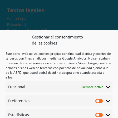
Textos legales
Aviso Legal
Privacidad
Política de Cookies UE
Términos y condiciones
Gestionar el consentimiento
Exoneración de responsabilidad
de las cookies
Este portal web utiliza cookies propias con finalidad técnica y cookies de
Mapa del sitio
terceros con fines analíticos mediante Google Analytics. No se recaban
ni ceden datos personales sin su consentimiento. Sin embargo, contiene
Mi cuenta
enlaces a sitios web de terceros con políticas de privacidad ajenas a la
Tienda
de la AEPD, que usted podrá decidir si acepta o no cuando acceda a
Psicología en Murcia
ellos.
Bonos
Funcional
Siempre activo
Guías
Preferencias
Redes sociales
Preferen
Facebook
Estadísticas
Instagram
Estadíst