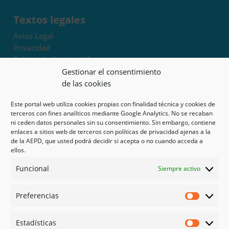
Textos legales
Aviso Legal
Privacidad
Política de Cookies UE
Términos y condiciones
Gestionar el consentimiento
Exoneración de responsabilidad
de las cookies
Este portal web utiliza cookies propias con finalidad técnica y cookies de
Mapa del sitio
terceros con fines analíticos mediante Google Analytics. No se recaban
ni ceden datos personales sin su consentimiento. Sin embargo, contiene
Mi cuenta
enlaces a sitios web de terceros con políticas de privacidad ajenas a la
Tienda
de la AEPD, que usted podrá decidir si acepta o no cuando acceda a
Psicología en Murcia
ellos.
Bonos
Funcional
Siempre activo
Guías
Preferencias
Redes sociales
Preferen
Facebook
Estadísticas
Instagram
Estadíst