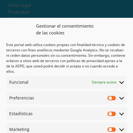
Aviso Legal
Privacidad
Política de Cookies UE
Términos y condiciones
Gestionar el consentimiento
Exoneración de responsabilidad
de las cookies
Este portal web utiliza cookies propias con finalidad técnica y cookies de
Mapa del sitio
terceros con fines analíticos mediante Google Analytics. No se recaban
ni ceden datos personales sin su consentimiento. Sin embargo, contiene
Mi cuenta
enlaces a sitios web de terceros con políticas de privacidad ajenas a la
Tienda
de la AEPD, que usted podrá decidir si acepta o no cuando acceda a
Psicología en Murcia
ellos.
Bonos
Funcional
Siempre activo
Guías
Preferencias
Redes sociales
Preferen
Facebook
Estadísticas
Instagram
Estadíst
Doctoralia
Marketing
Linked in
Marketi