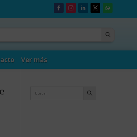
acto
Ver más
Te