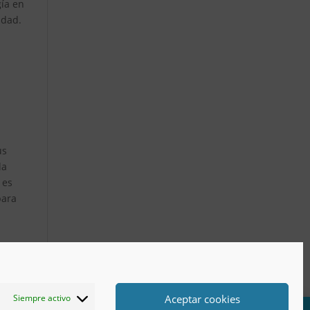
gía en
idad.
us
la
 es
para
Aceptar cookies
Siempre activo