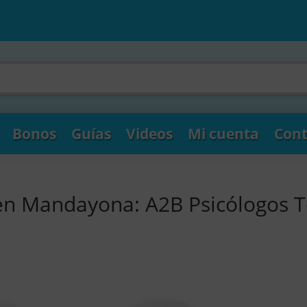
Bonos
Guías
Videos
Mi cuenta
Cont
 en Mandayona: A2B Psicólogos 