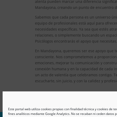
atenta pueden marcar una diferencia significat
Mandayona, creando un punto de encuentro don
Sabemos que cada persona es un universo único
equipo de profesionales está aquí para ofrec
necesidades específicas. Ya sea que estés atr
relaciones, o simplemente buscando un espacio
Psicólogos encontrarás el apoyo que necesitas
En Mandayona, queremos ser ese apoyo que te 
consciente. Nos comprometemos a proporcionar
emociones, mejorar tu comunicación y constru
conexión humana y en la capacidad de cada ind
un acto de valentía que celebramos contigo. T
escucharte, sin juicio, y con la calidez y prof
Este portal web utiliza cookies propias con finalidad técnica y cookies de t
fines analíticos mediante Google Analytics. No se recaban ni ceden datos p