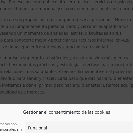
iva. Por eso, nos enorgullece ofrecer nuestros servicios de psicolo
de el bienestar emocional y el crecimiento personal son la prior
, con sus propias historias, inquietudes y aspiraciones. Nuestro
erte un acompañamiento personalizado y cercano, adaptado a tus
avesando un momento de ansiedad, estrés, dificultades en tus
 para conocerte mejor y potenciar tus recursos internos, en A2B
. No tienes que enfrentar estas situaciones en soledad.
impulse a superar los obstáculos y a vivir una vida más plena y
te herramientas prácticas y estrategias efectivas para manejar t
ir relaciones más saludables. Creemos firmemente en el poder de 
ividuo para sanar y crecer. Cada paso que das hacia tu bienestar
e invitamos a dar el primer paso hacia tu bienestar. Estamos aquí 
esionalidad que mereces.
Gestionar el consentimiento de las cookies
erceros con
Funcional
ersonales sin