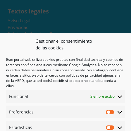
Textos legales
Aviso Legal
Privacidad
Política de Cookies UE
Términos y condiciones
Gestionar el consentimiento
Exoneración de responsabilidad
de las cookies
Este portal web utiliza cookies propias con finalidad técnica y cookies de
Mapa del sitio
terceros con fines analíticos mediante Google Analytics. No se recaban
ni ceden datos personales sin su consentimiento. Sin embargo, contiene
Mi cuenta
enlaces a sitios web de terceros con políticas de privacidad ajenas a la
Tienda
de la AEPD, que usted podrá decidir si acepta o no cuando acceda a
Psicología en Murcia
ellos.
Bonos
Funcional
Siempre activo
Guías
Preferencias
Redes sociales
Preferen
Facebook
Estadísticas
Instagram
Estadíst