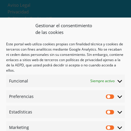
Aviso Legal
Privacidad
Política de Cookies UE
Términos y condiciones
Gestionar el consentimiento
Exoneración de responsabilidad
de las cookies
Este portal web utiliza cookies propias con finalidad técnica y cookies de
Mapa del sitio
terceros con fines analíticos mediante Google Analytics. No se recaban
ni ceden datos personales sin su consentimiento. Sin embargo, contiene
Mi cuenta
enlaces a sitios web de terceros con políticas de privacidad ajenas a la
Tienda
de la AEPD, que usted podrá decidir si acepta o no cuando acceda a
Psicología en Murcia
ellos.
Bonos
Funcional
Siempre activo
Guías
Preferencias
Redes sociales
Preferen
Facebook
Estadísticas
Instagram
Estadíst
Doctoralia
Marketing
Linked in
Marketi