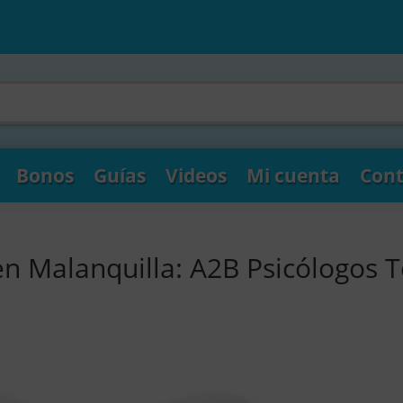
Bonos
Guías
Videos
Mi cuenta
Cont
en Malanquilla: A2B Psicólogos 