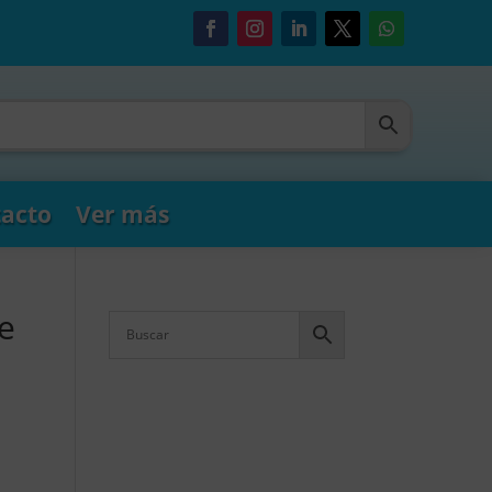
acto
Ver más
Te