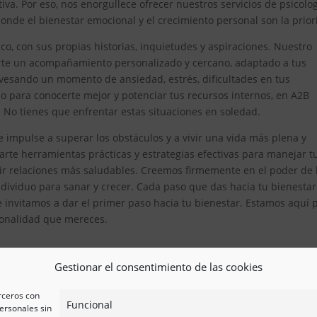
iva. Por eso, nos enorgullece ofrecer nuestros servicios de psicolo
nde el bienestar emocional y el crecimiento personal son la prior
, con sus propias historias, inquietudes y aspiraciones. Nuestro
erte un acompañamiento personalizado y cercano, adaptado a tus
avesando un momento de ansiedad, estrés, dificultades en tus
 para conocerte mejor y potenciar tus recursos internos, en A2B
. No tienes que enfrentar estas situaciones en soledad.
 impulse a superar los obstáculos y a vivir una vida más plena y
te herramientas prácticas y estrategias efectivas para manejar t
ir relaciones más saludables. Creemos firmemente en el poder de 
ividuo para sanar y crecer. Cada paso que das hacia tu bienestar
e invitamos a dar el primer paso hacia tu bienestar. Estamos aquí 
esionalidad que mereces.
Gestionar el consentimiento de las cookies
erceros con
Funcional
ersonales sin