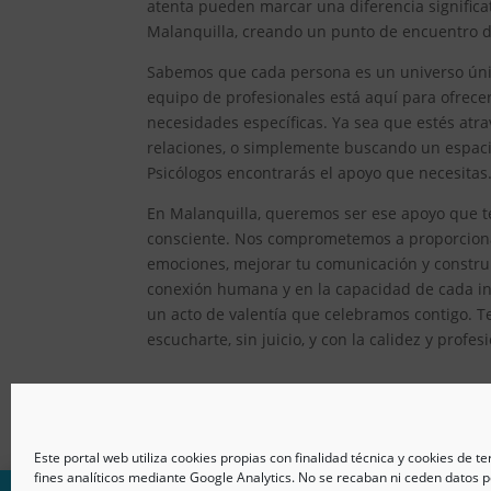
atenta pueden marcar una diferencia significat
Malanquilla, creando un punto de encuentro do
Sabemos que cada persona es un universo único
equipo de profesionales está aquí para ofrec
necesidades específicas. Ya sea que estés atr
relaciones, o simplemente buscando un espacio
Psicólogos encontrarás el apoyo que necesitas
En Malanquilla, queremos ser ese apoyo que te
consciente. Nos comprometemos a proporcionar
emociones, mejorar tu comunicación y constru
conexión humana y en la capacidad de cada ind
un acto de valentía que celebramos contigo. T
escucharte, sin juicio, y con la calidez y prof
Este portal web utiliza cookies propias con finalidad técnica y cookies de t
fines analíticos mediante Google Analytics. No se recaban ni ceden datos p