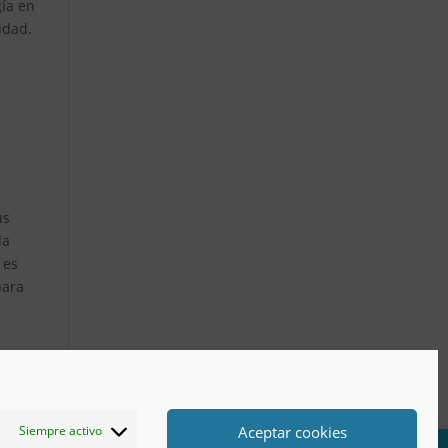
gía en
idad.
us
la
 es
para
Aceptar cookies
Siempre activo