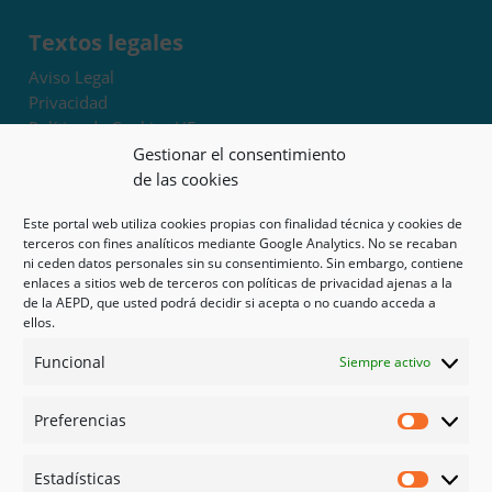
Textos legales
Aviso Legal
Privacidad
Política de Cookies UE
Términos y condiciones
Gestionar el consentimiento
Exoneración de responsabilidad
de las cookies
Este portal web utiliza cookies propias con finalidad técnica y cookies de
Mapa del sitio
terceros con fines analíticos mediante Google Analytics. No se recaban
ni ceden datos personales sin su consentimiento. Sin embargo, contiene
Mi cuenta
enlaces a sitios web de terceros con políticas de privacidad ajenas a la
Tienda
de la AEPD, que usted podrá decidir si acepta o no cuando acceda a
Psicología en Murcia
ellos.
Bonos
Funcional
Siempre activo
Guías
Preferencias
Redes sociales
Preferen
Facebook
Estadísticas
Instagram
Estadíst