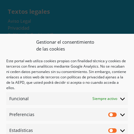
Textos legales
Aviso Legal
Privacidad
Política de Cookies UE
Términos y condiciones
Gestionar el consentimiento
Exoneración de responsabilidad
de las cookies
Este portal web utiliza cookies propias con finalidad técnica y cookies de
Mapa del sitio
terceros con fines analíticos mediante Google Analytics. No se recaban
ni ceden datos personales sin su consentimiento. Sin embargo, contiene
Mi cuenta
enlaces a sitios web de terceros con políticas de privacidad ajenas a la
Tienda
de la AEPD, que usted podrá decidir si acepta o no cuando acceda a
Psicología en Murcia
ellos.
Bonos
Funcional
Siempre activo
Guías
Preferencias
Redes sociales
Preferen
Facebook
Estadísticas
Instagram
Estadíst