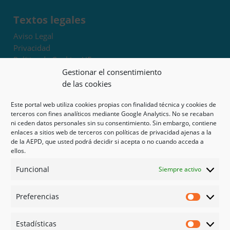
Textos legales
Aviso Legal
Privacidad
Política de Cookies UE
Términos y condiciones
Gestionar el consentimiento
Exoneración de responsabilidad
de las cookies
Este portal web utiliza cookies propias con finalidad técnica y cookies de
Mapa del sitio
terceros con fines analíticos mediante Google Analytics. No se recaban
ni ceden datos personales sin su consentimiento. Sin embargo, contiene
Mi cuenta
enlaces a sitios web de terceros con políticas de privacidad ajenas a la
Tienda
de la AEPD, que usted podrá decidir si acepta o no cuando acceda a
Psicología en Murcia
ellos.
Bonos
Funcional
Siempre activo
Guías
Preferencias
Redes sociales
Preferen
Facebook
Estadísticas
Instagram
Estadíst