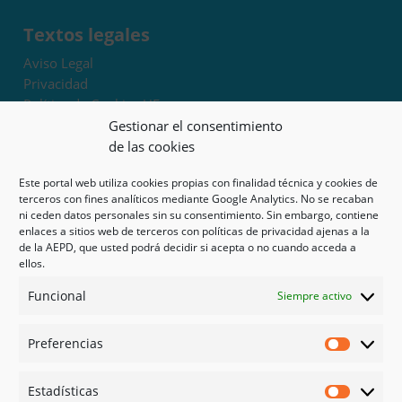
Textos legales
Aviso Legal
Privacidad
Política de Cookies UE
Términos y condiciones
Gestionar el consentimiento
Exoneración de responsabilidad
de las cookies
Este portal web utiliza cookies propias con finalidad técnica y cookies de
Mapa del sitio
terceros con fines analíticos mediante Google Analytics. No se recaban
ni ceden datos personales sin su consentimiento. Sin embargo, contiene
Mi cuenta
enlaces a sitios web de terceros con políticas de privacidad ajenas a la
Tienda
de la AEPD, que usted podrá decidir si acepta o no cuando acceda a
Psicología en Murcia
ellos.
Bonos
Funcional
Siempre activo
Guías
Preferencias
Redes sociales
Preferen
Facebook
Estadísticas
Instagram
Estadíst