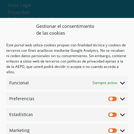
Aviso Legal
Privacidad
Política de Cookies UE
Términos y condiciones
Gestionar el consentimiento
Exoneración de responsabilidad
de las cookies
Este portal web utiliza cookies propias con finalidad técnica y cookies de
Mapa del sitio
terceros con fines analíticos mediante Google Analytics. No se recaban
ni ceden datos personales sin su consentimiento. Sin embargo, contiene
Mi cuenta
enlaces a sitios web de terceros con políticas de privacidad ajenas a la
Tienda
de la AEPD, que usted podrá decidir si acepta o no cuando acceda a
Psicología en Murcia
ellos.
Bonos
Funcional
Siempre activo
Guías
Preferencias
Redes sociales
Preferen
Facebook
Estadísticas
Instagram
Estadíst
Doctoralia
Marketing
Linked in
Marketi