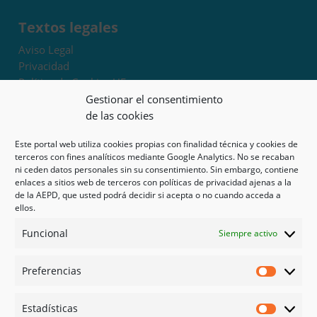
Textos legales
Aviso Legal
Privacidad
Política de Cookies UE
Términos y condiciones
Gestionar el consentimiento
Exoneración de responsabilidad
de las cookies
Este portal web utiliza cookies propias con finalidad técnica y cookies de
Mapa del sitio
terceros con fines analíticos mediante Google Analytics. No se recaban
ni ceden datos personales sin su consentimiento. Sin embargo, contiene
Mi cuenta
enlaces a sitios web de terceros con políticas de privacidad ajenas a la
Tienda
de la AEPD, que usted podrá decidir si acepta o no cuando acceda a
Psicología en Murcia
ellos.
Bonos
Funcional
Siempre activo
Guías
Preferencias
Redes sociales
Preferen
Facebook
Estadísticas
Instagram
Estadíst