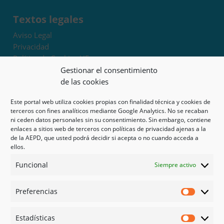
Textos legales
Aviso Legal
Privacidad
Política de Cookies UE
Términos y condiciones
Gestionar el consentimiento
Exoneración de responsabilidad
de las cookies
Este portal web utiliza cookies propias con finalidad técnica y cookies de
Mapa del sitio
terceros con fines analíticos mediante Google Analytics. No se recaban
ni ceden datos personales sin su consentimiento. Sin embargo, contiene
Mi cuenta
enlaces a sitios web de terceros con políticas de privacidad ajenas a la
Tienda
de la AEPD, que usted podrá decidir si acepta o no cuando acceda a
Psicología en Murcia
ellos.
Bonos
Funcional
Siempre activo
Guías
Preferencias
Redes sociales
Preferen
Facebook
Estadísticas
Instagram
Estadíst