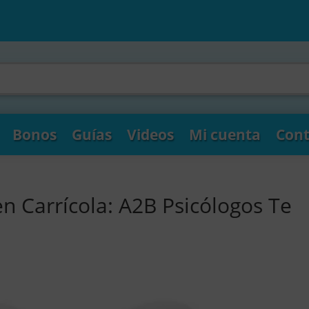
Bonos
Guías
Videos
Mi cuenta
Cont
n Carrícola: A2B Psicólogos Te