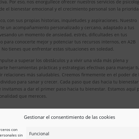
iva. Por eso, nos enorgullece ofrecer nuestros servicios de psicolo
e el bienestar emocional y el crecimiento personal son la priorida
, con sus propias historias, inquietudes y aspiraciones. Nuestro
erte un acompañamiento personalizado y cercano, adaptado a tus
avesando un momento de ansiedad, estrés, dificultades en tus
 para conocerte mejor y potenciar tus recursos internos, en A2B
. No tienes que enfrentar estas situaciones en soledad.
pulse a superar los obstáculos y a vivir una vida más plena y
te herramientas prácticas y estrategias efectivas para manejar t
ir relaciones más saludables. Creemos firmemente en el poder de 
ividuo para sanar y crecer. Cada paso que das hacia tu bienestar
e invitamos a dar el primer paso hacia tu bienestar. Estamos aquí 
esionalidad que mereces.
Gestionar el consentimiento de las cookies
erceros con
Funcional
ersonales sin