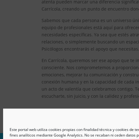
atenta pueden marcar una diferencia significat
Carrícola, creando un punto de encuentro dond
Sabemos que cada persona es un universo único
equipo de profesionales está aquí para ofrec
necesidades específicas. Ya sea que estés atr
relaciones, o simplemente buscando un espacio
Psicólogos encontrarás el apoyo que necesitas
En Carrícola, queremos ser ese apoyo que te im
consciente. Nos comprometemos a proporcionar
emociones, mejorar tu comunicación y constru
conexión humana y en la capacidad de cada ind
un acto de valentía que celebramos contigo. T
escucharte, sin juicio, y con la calidez y prof
Este portal web utiliza cookies propias con finalidad técnica y cookies de t
fines analíticos mediante Google Analytics. No se recaban ni ceden datos p