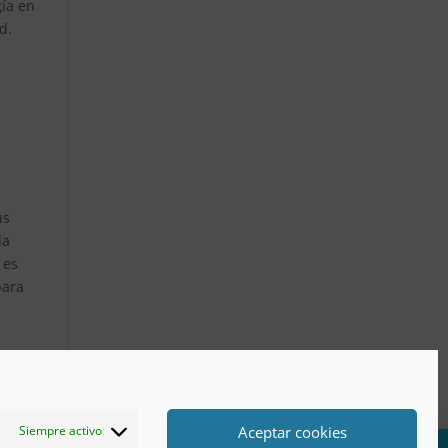
gía en
d.
us
la
 es
para
Aceptar cookies
Siempre activo