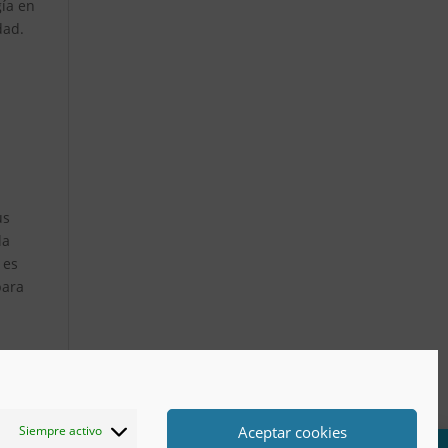
gía en
dad.
us
la
 es
para
Aceptar cookies
Siempre activo