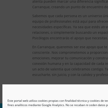
atenta pueden marcar una diferencia significat
Carranque, creando un punto de encuentro dond
Sabemos que cada persona es un universo único
equipo de profesionales está aquí para ofrec
necesidades específicas. Ya sea que estés atr
relaciones, o simplemente buscando un espacio
Psicólogos encontrarás el apoyo que necesitas
En Carranque, queremos ser ese apoyo que te i
consciente. Nos comprometemos a proporcionar
emociones, mejorar tu comunicación y constru
conexión humana y en la capacidad de cada ind
un acto de valentía que celebramos contigo. T
escucharte, sin juicio, y con la calidez y prof
Este portal web utiliza cookies propias con finalidad técnica y cookies de t
fines analíticos mediante Google Analytics. No se recaban ni ceden datos p