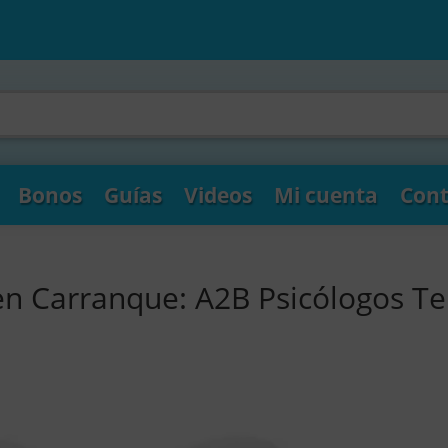
Bonos
Guías
Videos
Mi cuenta
Cont
en Carranque: A2B Psicólogos Te