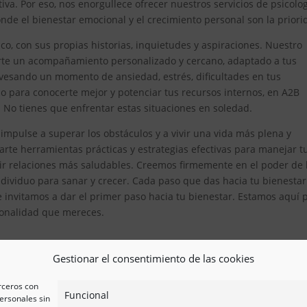
iva. Por eso, nos enorgullece ofrecer nuestros servicios de psicolo
e el bienestar emocional y el crecimiento personal son la priori
, con sus propias historias, inquietudes y aspiraciones. Nuestro
erte un acompañamiento personalizado y cercano, adaptado a tus
avesando un momento de ansiedad, estrés, dificultades en tus
 para conocerte mejor y potenciar tus recursos internos, en A2B
. No tienes que enfrentar estas situaciones en soledad.
mpulse a superar los obstáculos y a vivir una vida más plena y
te herramientas prácticas y estrategias efectivas para manejar t
ir relaciones más saludables. Creemos firmemente en el poder de 
ividuo para sanar y crecer. Cada paso que das hacia tu bienestar
e invitamos a dar el primer paso hacia tu bienestar. Estamos aquí 
esionalidad que mereces.
Gestionar el consentimiento de las cookies
erceros con
Funcional
ersonales sin