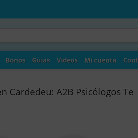
Bonos
Guías
Videos
Mi cuenta
Cont
en Cardedeu: A2B Psicólogos Te