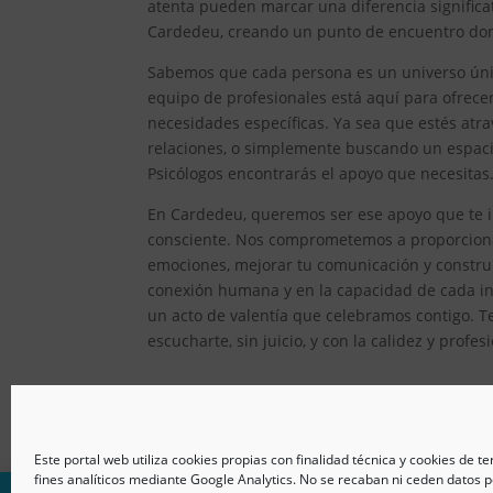
atenta pueden marcar una diferencia significat
Cardedeu, creando un punto de encuentro donde
Sabemos que cada persona es un universo único
equipo de profesionales está aquí para ofrec
necesidades específicas. Ya sea que estés atr
relaciones, o simplemente buscando un espacio
Psicólogos encontrarás el apoyo que necesitas
En Cardedeu, queremos ser ese apoyo que te im
consciente. Nos comprometemos a proporcionar
emociones, mejorar tu comunicación y constru
conexión humana y en la capacidad de cada ind
un acto de valentía que celebramos contigo. T
escucharte, sin juicio, y con la calidez y prof
Este portal web utiliza cookies propias con finalidad técnica y cookies de t
fines analíticos mediante Google Analytics. No se recaban ni ceden datos p