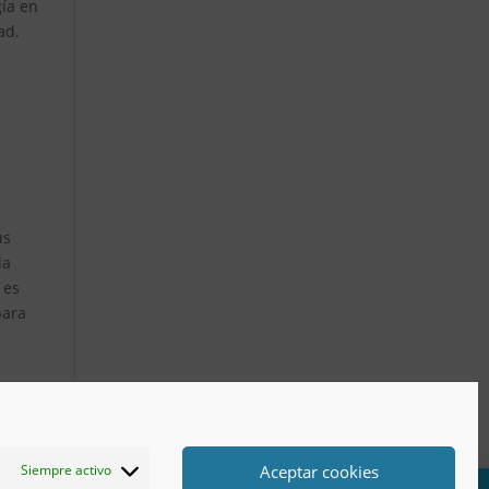
gía en
ad.
us
la
 es
para
Aceptar cookies
Siempre activo