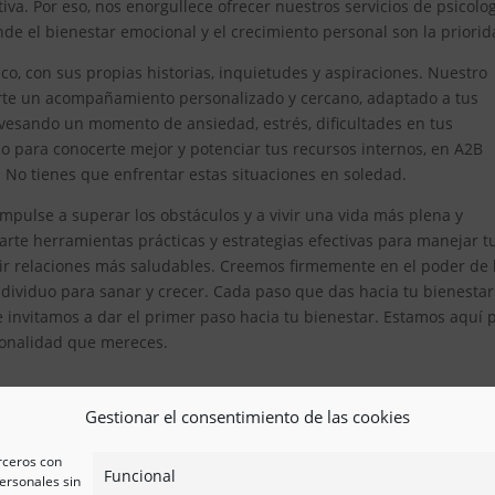
iva. Por eso, nos enorgullece ofrecer nuestros servicios de psicolo
 el bienestar emocional y el crecimiento personal son la priorid
, con sus propias historias, inquietudes y aspiraciones. Nuestro
erte un acompañamiento personalizado y cercano, adaptado a tus
avesando un momento de ansiedad, estrés, dificultades en tus
 para conocerte mejor y potenciar tus recursos internos, en A2B
. No tienes que enfrentar estas situaciones en soledad.
pulse a superar los obstáculos y a vivir una vida más plena y
te herramientas prácticas y estrategias efectivas para manejar t
ir relaciones más saludables. Creemos firmemente en el poder de 
ividuo para sanar y crecer. Cada paso que das hacia tu bienestar
e invitamos a dar el primer paso hacia tu bienestar. Estamos aquí 
esionalidad que mereces.
Gestionar el consentimiento de las cookies
erceros con
Funcional
ersonales sin