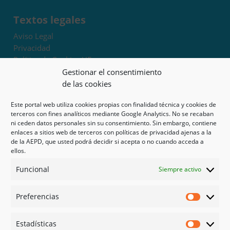
Textos legales
Aviso Legal
Privacidad
Política de Cookies UE
Términos y condiciones
Gestionar el consentimiento
Exoneración de responsabilidad
de las cookies
Este portal web utiliza cookies propias con finalidad técnica y cookies de
Mapa del sitio
terceros con fines analíticos mediante Google Analytics. No se recaban
ni ceden datos personales sin su consentimiento. Sin embargo, contiene
Mi cuenta
enlaces a sitios web de terceros con políticas de privacidad ajenas a la
Tienda
de la AEPD, que usted podrá decidir si acepta o no cuando acceda a
Psicología en Murcia
ellos.
Bonos
Funcional
Siempre activo
Guías
Preferencias
Redes sociales
Preferen
Facebook
Estadísticas
Instagram
Estadíst