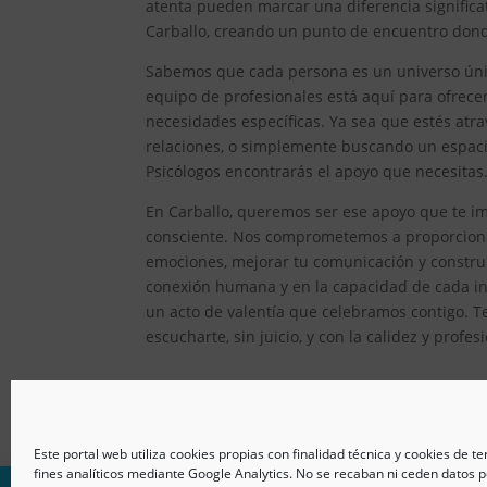
atenta pueden marcar una diferencia significat
Carballo, creando un punto de encuentro donde
Sabemos que cada persona es un universo único
equipo de profesionales está aquí para ofrec
necesidades específicas. Ya sea que estés atr
relaciones, o simplemente buscando un espacio
Psicólogos encontrarás el apoyo que necesitas
En Carballo, queremos ser ese apoyo que te im
consciente. Nos comprometemos a proporcionar
emociones, mejorar tu comunicación y constru
conexión humana y en la capacidad de cada ind
un acto de valentía que celebramos contigo. T
escucharte, sin juicio, y con la calidez y prof
Este portal web utiliza cookies propias con finalidad técnica y cookies de t
fines analíticos mediante Google Analytics. No se recaban ni ceden datos p