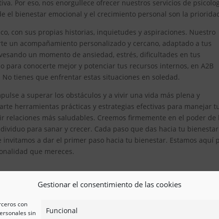
iva. Por eso, nos enorgullece ofrecer nuestros servicios de psicolo
 el bienestar emocional y el crecimiento personal son la priorida
, con sus propias historias, inquietudes y aspiraciones. Nuestro
erte un acompañamiento personalizado y cercano, adaptado a tus
avesando un momento de ansiedad, estrés, dificultades en tus
 para conocerte mejor y potenciar tus recursos internos, en A2B
. No tienes que enfrentar estas situaciones en soledad.
pulse a superar los obstáculos y a vivir una vida más plena y
te herramientas prácticas y estrategias efectivas para manejar t
ir relaciones más saludables. Creemos firmemente en el poder de 
ividuo para sanar y crecer. Cada paso que das hacia tu bienestar
e invitamos a dar el primer paso hacia tu bienestar. Estamos aquí 
esionalidad que mereces.
Gestionar el consentimiento de las cookies
erceros con
Funcional
ersonales sin