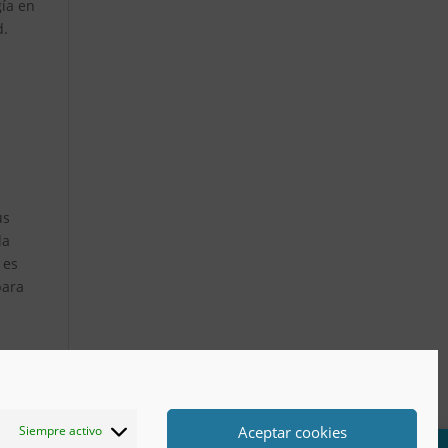
gía en
d.
us
la
 es
para
Aceptar cookies
Siempre activo