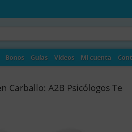
Bonos
Guías
Videos
Mi cuenta
Cont
en Carballo: A2B Psicólogos Te