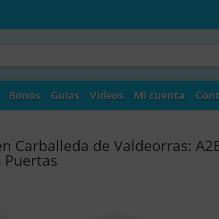
Bonos
Guías
Videos
Mi cuenta
Cont
en Carballeda de Valdeorras: A2
s Puertas