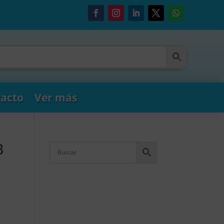
acto
Ver más
B