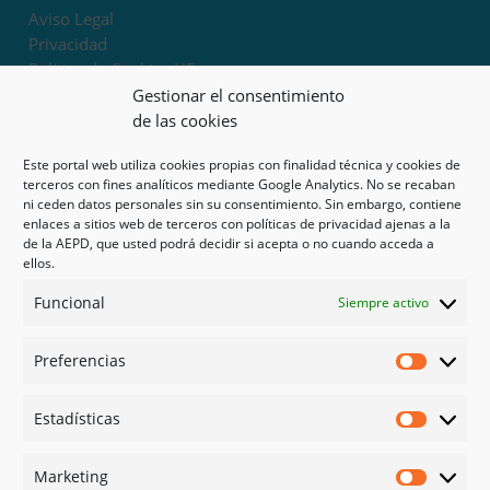
Aviso Legal
Privacidad
Política de Cookies UE
Términos y condiciones
Gestionar el consentimiento
Exoneración de responsabilidad
de las cookies
Este portal web utiliza cookies propias con finalidad técnica y cookies de
Mapa del sitio
terceros con fines analíticos mediante Google Analytics. No se recaban
ni ceden datos personales sin su consentimiento. Sin embargo, contiene
Mi cuenta
enlaces a sitios web de terceros con políticas de privacidad ajenas a la
Tienda
de la AEPD, que usted podrá decidir si acepta o no cuando acceda a
Psicología en Murcia
ellos.
Bonos
Funcional
Siempre activo
Guías
Preferencias
Redes sociales
Preferen
Facebook
Estadísticas
Instagram
Estadíst
Doctoralia
Marketing
Linked in
Marketi