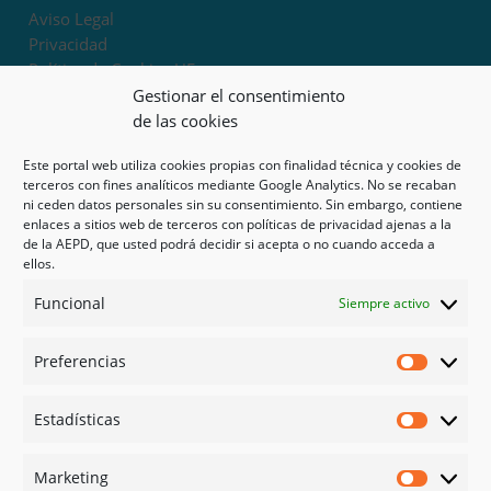
Aviso Legal
Privacidad
Política de Cookies UE
Términos y condiciones
Gestionar el consentimiento
Exoneración de responsabilidad
de las cookies
Este portal web utiliza cookies propias con finalidad técnica y cookies de
Mapa del sitio
terceros con fines analíticos mediante Google Analytics. No se recaban
ni ceden datos personales sin su consentimiento. Sin embargo, contiene
Mi cuenta
enlaces a sitios web de terceros con políticas de privacidad ajenas a la
Tienda
de la AEPD, que usted podrá decidir si acepta o no cuando acceda a
Psicología en Murcia
ellos.
Bonos
Funcional
Siempre activo
Guías
Preferencias
Redes sociales
Preferen
Facebook
Estadísticas
Instagram
Estadíst
Doctoralia
Marketing
Linked in
Marketi