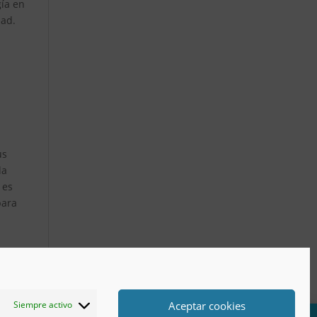
gía en
dad.
us
la
 es
para
Aceptar cookies
Siempre activo