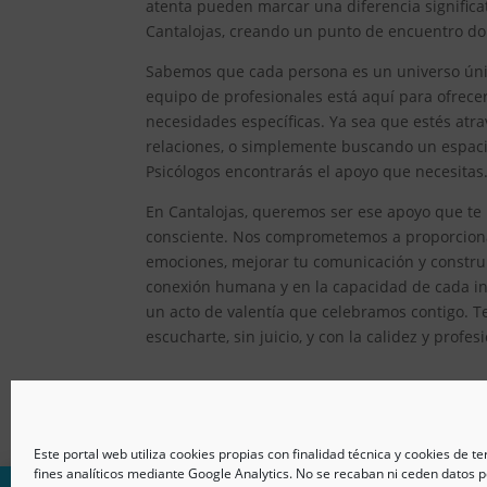
atenta pueden marcar una diferencia significat
Cantalojas, creando un punto de encuentro don
Sabemos que cada persona es un universo único
equipo de profesionales está aquí para ofrec
necesidades específicas. Ya sea que estés atr
relaciones, o simplemente buscando un espacio
Psicólogos encontrarás el apoyo que necesitas
En Cantalojas, queremos ser ese apoyo que te 
consciente. Nos comprometemos a proporcionar
emociones, mejorar tu comunicación y constru
conexión humana y en la capacidad de cada ind
un acto de valentía que celebramos contigo. T
escucharte, sin juicio, y con la calidez y prof
Este portal web utiliza cookies propias con finalidad técnica y cookies de t
fines analíticos mediante Google Analytics. No se recaban ni ceden datos p