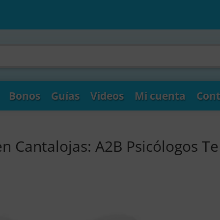
Bonos
Guías
Videos
Mi cuenta
Cont
en Cantalojas: A2B Psicólogos Te