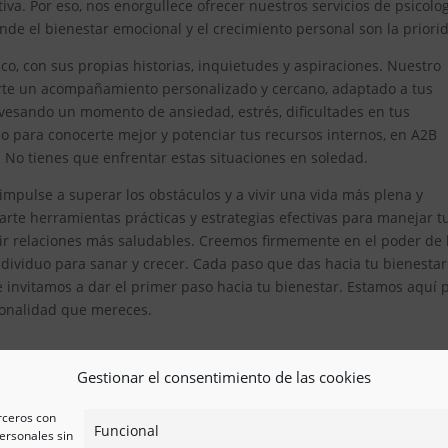
iva. Por eso, nos enorgullece ofrecer nuestros servicios de psicolo
de el bienestar emocional y el crecimiento personal son la priori
, con sus propias historias, inquietudes y aspiraciones. Nuestro
erte un acompañamiento personalizado y cercano, adaptado a tus
avesando un momento de ansiedad, estrés, dificultades en tus
 para conocerte mejor y potenciar tus recursos internos, en A2B
. No tienes que enfrentar estas situaciones en soledad.
impulse a superar los obstáculos y a vivir una vida más plena y
te herramientas prácticas y estrategias efectivas para manejar t
ir relaciones más saludables. Creemos firmemente en el poder de 
ividuo para sanar y crecer. Cada paso que das hacia tu bienestar
e invitamos a dar el primer paso hacia tu bienestar. Estamos aquí 
esionalidad que mereces.
Gestionar el consentimiento de las cookies
erceros con
Funcional
ersonales sin