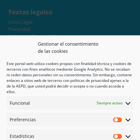
Textos legales
Aviso Legal
Privacidad
Política de Cookies UE
Términos y condiciones
Gestionar el consentimiento
Exoneración de responsabilidad
de las cookies
Este portal web utiliza cookies propias con finalidad técnica y cookies de
Mapa del sitio
terceros con fines analíticos mediante Google Analytics. No se recaban
ni ceden datos personales sin su consentimiento. Sin embargo, contiene
Mi cuenta
enlaces a sitios web de terceros con políticas de privacidad ajenas a la
Tienda
de la AEPD, que usted podrá decidir si acepta o no cuando acceda a
Psicología en Murcia
ellos.
Bonos
Funcional
Siempre activo
Guías
Preferencias
Redes sociales
Preferen
Facebook
Estadísticas
Instagram
Estadíst