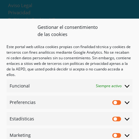
Aviso Legal
Privacidad
Política de Cookies UE
Términos y condiciones
Gestionar el consentimiento
Exoneración de responsabilidad
de las cookies
Este portal web utiliza cookies propias con finalidad técnica y cookies de
Mapa del sitio
terceros con fines analíticos mediante Google Analytics. No se recaban
ni ceden datos personales sin su consentimiento. Sin embargo, contiene
Mi cuenta
enlaces a sitios web de terceros con políticas de privacidad ajenas a la
Tienda
de la AEPD, que usted podrá decidir si acepta o no cuando acceda a
Psicología en Murcia
ellos.
Bonos
Funcional
Siempre activo
Guías
Preferencias
Redes sociales
Preferen
Facebook
Estadísticas
Instagram
Estadíst
Doctoralia
Marketing
Linked in
Marketi