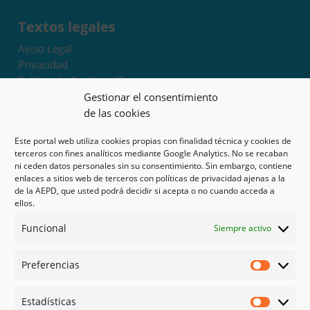
Textos legales
Aviso Legal
Privacidad
Política de Cookies UE
Términos y condiciones
Gestionar el consentimiento
Exoneración de responsabilidad
de las cookies
Este portal web utiliza cookies propias con finalidad técnica y cookies de
Mapa del sitio
terceros con fines analíticos mediante Google Analytics. No se recaban
ni ceden datos personales sin su consentimiento. Sin embargo, contiene
Mi cuenta
enlaces a sitios web de terceros con políticas de privacidad ajenas a la
Tienda
de la AEPD, que usted podrá decidir si acepta o no cuando acceda a
Psicología en Murcia
ellos.
Bonos
Funcional
Siempre activo
Guías
Preferencias
Redes sociales
Preferen
Facebook
Estadísticas
Instagram
Estadíst