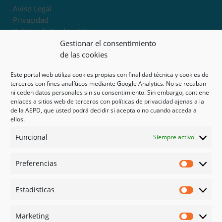
Aviso Legal
Privacidad
Política de Cookies UE
Términos y condiciones
Gestionar el consentimiento
Exoneración de responsabilidad
de las cookies
Este portal web utiliza cookies propias con finalidad técnica y cookies de
Mapa del sitio
terceros con fines analíticos mediante Google Analytics. No se recaban
ni ceden datos personales sin su consentimiento. Sin embargo, contiene
Mi cuenta
enlaces a sitios web de terceros con políticas de privacidad ajenas a la
Tienda
de la AEPD, que usted podrá decidir si acepta o no cuando acceda a
Psicología en Murcia
ellos.
Bonos
Funcional
Siempre activo
Guías
Preferencias
Redes sociales
Preferen
Facebook
Estadísticas
Instagram
Estadíst
Doctoralia
Marketing
Linked in
Marketi