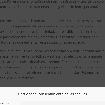
iva. Por eso, nos enorgullece ofrecer nuestros servicios de psicolo
entro donde el bienestar emocional y el crecimiento personal son
, con sus propias historias, inquietudes y aspiraciones. Nuestro
erte un acompañamiento personalizado y cercano, adaptado a tus
avesando un momento de ansiedad, estrés, dificultades en tus
 para conocerte mejor y potenciar tus recursos internos, en A2B
. No tienes que enfrentar estas situaciones en soledad.
 que te impulse a superar los obstáculos y a vivir una vida más p
arte herramientas prácticas y estrategias efectivas para manejar
ir relaciones más saludables. Creemos firmemente en el poder de 
ividuo para sanar y crecer. Cada paso que das hacia tu bienestar
e invitamos a dar el primer paso hacia tu bienestar. Estamos aquí 
esionalidad que mereces.
Gestionar el consentimiento de las cookies
erceros con