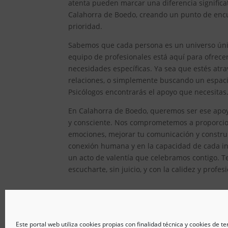
atenta pueden marcar una diferencia significat
Calahorra de Boedo, creando un punto de encu
prioridad.
Sabemos que cada persona es un universo único
equipo de profesionales está aquí para ofrec
necesidades específicas. Ya sea que estés atr
relaciones, o simplemente buscando un espacio
Psicólogos encontrarás el apoyo que necesitas
En Calahorra de Boedo, queremos ser ese apoyo
y consciente. Nos comprometemos a proporcion
emociones, mejorar tu comunicación y constru
conexión humana y en la capacidad de cada ind
un acto de valentía que celebramos contigo. T
escucharte, sin juicio, y con la calidez y prof
Este portal web utiliza cookies propias con finalidad técnica y cookies de t