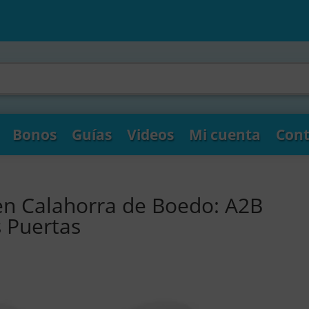
Bonos
Guías
Videos
Mi cuenta
Cont
en Calahorra de Boedo: A2B
s Puertas