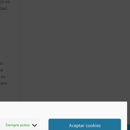
gía en
idad.
us
la
 es
para
Aceptar cookies
Siempre activo