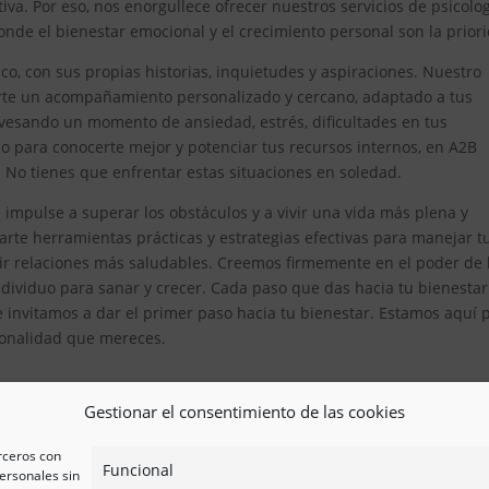
iva. Por eso, nos enorgullece ofrecer nuestros servicios de psicolo
nde el bienestar emocional y el crecimiento personal son la prior
, con sus propias historias, inquietudes y aspiraciones. Nuestro
erte un acompañamiento personalizado y cercano, adaptado a tus
avesando un momento de ansiedad, estrés, dificultades en tus
 para conocerte mejor y potenciar tus recursos internos, en A2B
. No tienes que enfrentar estas situaciones en soledad.
impulse a superar los obstáculos y a vivir una vida más plena y
te herramientas prácticas y estrategias efectivas para manejar t
ir relaciones más saludables. Creemos firmemente en el poder de 
ividuo para sanar y crecer. Cada paso que das hacia tu bienestar
e invitamos a dar el primer paso hacia tu bienestar. Estamos aquí 
esionalidad que mereces.
Gestionar el consentimiento de las cookies
erceros con
Funcional
ersonales sin