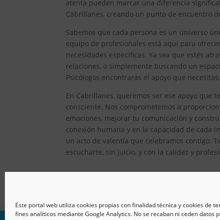
atenta pueden marcar una diferencia significat
Cabrillanes, creando un punto de encuentro do
Sabemos que cada persona es un universo único
equipo de profesionales está aquí para ofrec
necesidades específicas. Ya sea que estés atr
relaciones, o simplemente buscando un espacio
Psicólogos encontrarás el apoyo que necesitas
En Cabrillanes, queremos ser ese apoyo que te 
consciente. Nos comprometemos a proporcionar
emociones, mejorar tu comunicación y constru
conexión humana y en la capacidad de cada ind
un acto de valentía que celebramos contigo. T
escucharte, sin juicio, y con la calidez y prof
Este portal web utiliza cookies propias con finalidad técnica y cookies de t
fines analíticos mediante Google Analytics. No se recaban ni ceden datos p