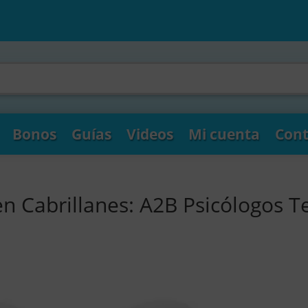
Bonos
Guías
Videos
Mi cuenta
Cont
n Cabrillanes: A2B Psicólogos T