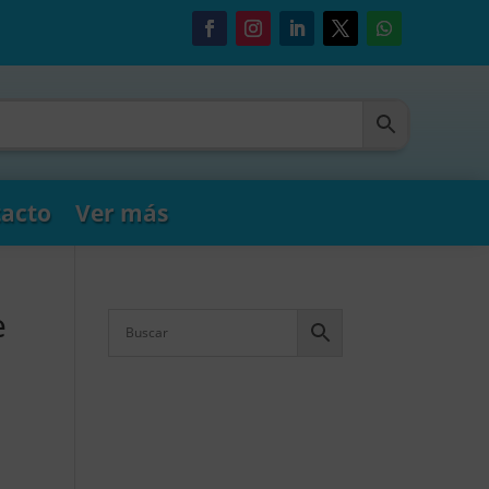
acto
Ver más
e